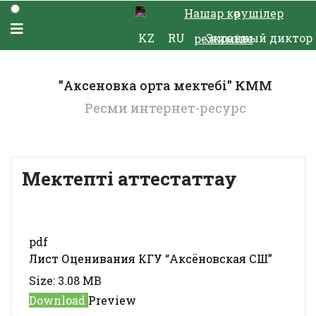
Нашар көрушілер
KZ
RU
Экранный диктор
режиміне
"Аксеновка орта мектебі" КММ
Ресми интернет-ресурс
Мектепті аттестаттау
pdf
Лист Оценивания КГУ “Аксёновская СШ”
Size:
3.08 MB
Download
Preview