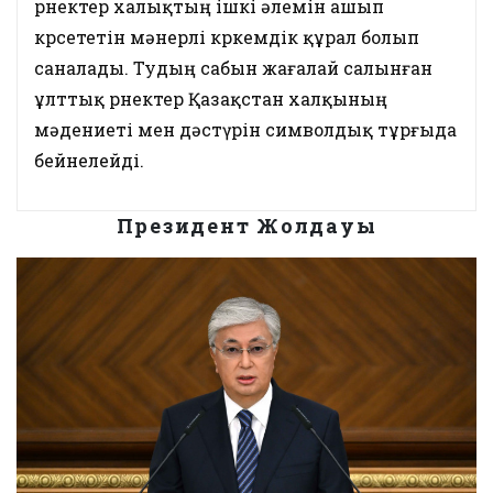
өрнектер халықтың ішкі әлемін ашып
көрсететін мәнерлі көркемдік құрал болып
саналады. Тудың сабын жағалай салынған
ұлттық өрнектер Қазақстан халқының
мәдениеті мен дәстүрін символдық тұрғыда
бейнелейді.
Президент Жолдауы