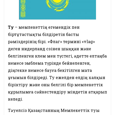
Ту
– мемлекеттің егемендік пен
біртұтастықты білдіретін басты
рәміздерінің бірі. «Флаг» термині «vlag»
деген нидерланд сөзінен шыққан және
белгіленген көлем мен түстегі, әдетте елтаңба
немесе эмблема түрінде бейнеленген,
діңгекке немесе бауға бекітілген мата
ұғымын білдіреді. Ту ежелден елдің халқын
біріктіру және оны белгілі бір мемлекеттік
құрылымға сәйкестендіру міндетін атқарып
келеді.
Тәуелсіз Қазақстанның Мемлекеттік туы