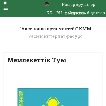
Нашар көрушілер
KZ
RU
Экранный диктор
режиміне
"Аксеновка орта мектебі" КММ
Ресми интернет-ресурс
Мемлекеттiк Туы