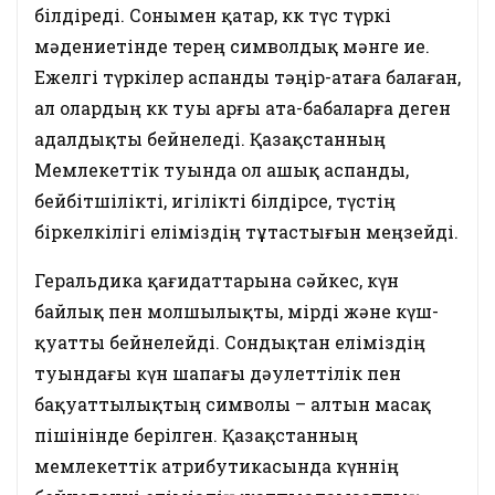
білдіреді. Сонымен қатар, көк түс түркі
мәдениетінде терең символдық мәнге ие.
Ежелгі түркілер аспанды тәңір-атаға балаған,
ал олардың көк туы арғы ата-бабаларға деген
адалдықты бейнеледі. Қазақстанның
Мемлекеттік туында ол ашық аспанды,
бейбітшілікті, игілікті білдірсе, түстің
біркелкілігі еліміздің тұтастығын меңзейді.
Геральдика қағидаттарына сәйкес, күн
байлық пен молшылықты, өмірді және күш-
қуатты бейнелейді. Сондықтан еліміздің
туындағы күн шапағы дәулеттілік пен
бақуаттылықтың символы – алтын масақ
пішінінде берілген. Қазақстанның
мемлекеттік атрибутикасында күннің