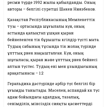
ресми түрде 1992 жылы қабылданды. Оның
авторы – белгілі суретші Шәкен Ниязбеков.
Қазақстан Республикасының Мемлекеттік
туы – ортасында шұғылалы күн, оның
астында қалықтап ұшқан қыран
бейнеленген тік бұрышты көгілдір түсті мата.
Тудың сабының тұсында тік жолақ түрінде
ұлттық өрнек нақышталған. Күн, оның
шұғыласы, қыран және ұлттық өрнек бейнесі
алтын түстес. Тудың ені мен ұзындығының
арақатынасы – 1:2
Геральдика дәстүрінде әрбір түс белгілі бір
ұғымды танытады. Мәселен, аспандай көк түс
адам бойындағы адалдық, тазалық,
сенімділік, мінсіздік сияқты қасиеттерді