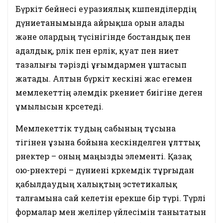
Бүркіт бейнесі еуразиялық көшпенділердің
дүниетанымында айрықша орын алады
және олардың түсінігінде бостандық пен
адалдық, өрлік пен ерлік, қуат пен ниет
тазалығы тәрізді ұғымдармен ұштасып
жатады. Алтын бүркіт кескіні жас егемен
мемлекеттің әлемдік өркениет биігіне деген
ұмылысын көрсетеді.
Мемлекеттік тудың сабының тұсына
тігінен ұзына бойына кескінделген ұлттық
өрнектер – оның маңызды элементі. Қазақ
ою-өрнектері – дүниені көркемдік тұрғыдан
қабылдаудың халықтың эстетикалық
талғамына сай келетін ерекше бір түрі. Түрлі
формалар мен желілер үйлесімін танытатын