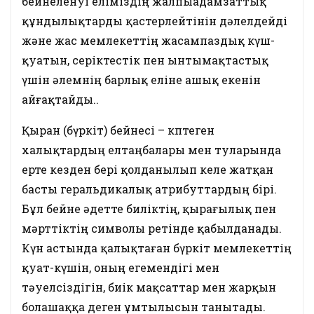
бейнеленуі еліміздің жалпыадамзаттық
құндылықтарды қастерлейтінін дәлелдейді
және жас мемлекеттің жасампаздық күш-
қуатын, серіктестік пен ынтымақтастық
үшін әлемнің барлық еліне ашық екенін
айғақтайды..
Қыран (бүркіт) бейнесі – көптеген
халықтардың елтаңбалары мен туларында
ерте кезден бері қолданылып келе жатқан
басты геральдикалық атрибуттардың бірі.
Бұл бейне әдетте биліктің, қырағылық пен
мәрттіктің символы ретінде қабылданады.
Күн астында қалықтаған бүркіт мемлекеттің
қуат-күшін, оның егемендігі мен
тәуелсіздігін, биік мақсаттар мен жарқын
болашаққа деген ұмтылысын танытады.