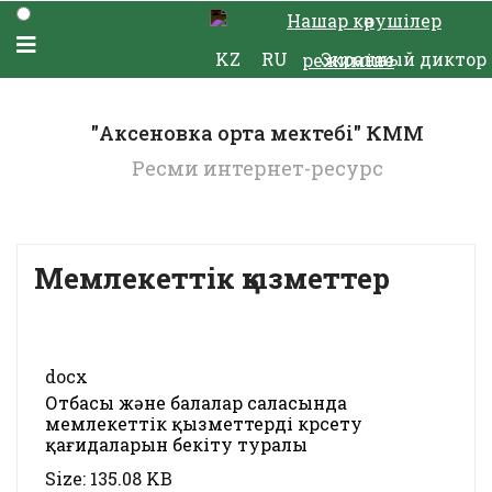
Нашар көрушілер
KZ
RU
Экранный диктор
режиміне
"Аксеновка орта мектебі" КММ
Ресми интернет-ресурс
Мемлекеттік қызметтер
docx
Отбасы және балалар саласында
мемлекеттік қызметтерді көрсету
қағидаларын бекіту туралы
Size:
135.08 KB